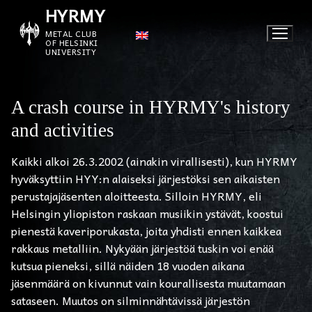
Skip
HYRMY
to
METAL CLUB
content
OF HELSINKI
UNIVERSITY
A crash course in HYRMY's history
and activities
Kaikki alkoi 26.3.2002 (ainakin virallisesti), kun HYRMY
hyväksyttiin HYY:n alaiseksi järjestöksi sen aikaisten
perustajajäsenten aloitteesta. Silloin HYRMY, eli
Helsingin yliopiston raskaan musiikin ystävät, koostui
pienestä kaveriporukasta, joita yhdisti ennen kaikkea
rakkaus metalliin. Nykyään järjestöä tuskin voi enää
kutsua pieneksi, sillä näiden 18 vuoden aikana
jäsenmäärä on kivunnut vain kourallisesta muutamaan
sataseen. Muutos on silminnähtävissä järjestön