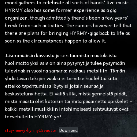
mood gathers to celebrate all sorts of bands' live music.
HYRMY also has some former experience as a gig
organizer, though admittedly there's been a few years'
break from such activities. The rumors however tell that
there are plans for bringing HYRMY-gigs back to life as
soon as the circumstances happen to allow it.
Jäsenmäärän kasvusta ja sen tuomista muutoksista
huolimatta yksi asia on aina pysynyt ja tulee pysymään
tulevinakin vuosina samana: rakkaus metalliin. Tämän
yhdistävän tekijän vuoksi ei tarvitse huolehtia siitä,
etteikö tapahtumissa löytyisi jotain seuraa ja
keskustelunaihetta. Ei väliä sillä, mistä genreistä pidät,
mistä maasta olet kotoisin tai mitä pääainetta opiskelet –
kaikki metallimusiikkiin intohimoisesti suhtautuvat ovat
tervetulleita HYRMY:yn!
stay-heavy-hyrmy15vuotta
Download